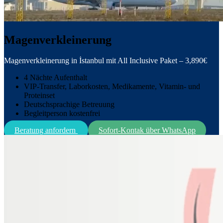
Magenverkleinerung
Magenverkleinerung in İstanbul mit All Inclusive Paket – 3,890€
4 Nächte Aufenthalt
VIP-Transfer, Laborkosten, Medikamente, Vitamin- und
Proteinset
Deutschsprachige Betreuung
Begleitperson kostenfrei
Beratung anfordern
Sofort-Kontak über WhatsApp