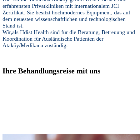
erfahrensten Privatkliniken mit internationalem JCI
Zertifikat. Sie besitzt hochmodernes Equipment, das auf
dem neuesten wissenschaftlichen und technologischen
Stand ist.
Wir,als Hdist Health sind für die Beratung, Betreuung und
Koordination für Ausländische Patienten der
Ataköy/Medikana zuständig.
Ihre Behandlungsreise mit uns
Der Behandlungsprozess wird unter den besten Bedingungen und in
vertrauensvoller Zusammenarbeit mit un-serem erfahrenen Team
durchgeführt, wobei die notwendige Unterbringung, der Transport
und andere Bedürf-nisse berücksichtigt werden. Unser Team steht
Ihnen während der Behandlung immer zur Seite und hilft Ihnen bei
Ihren Bedürfnissen. Nach der Behandlung werden Sie von Ihrer
Unterbringung bis zu Ihrer Rückkehr nach Hause regelmäßig betreut
und die Kommunikation zwischen Arzt und Patient unterstützt.
Kontaktieren Sie uns für weitere Informationen und Reiseplanung...